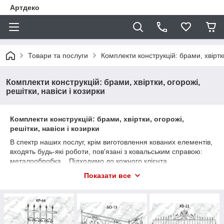
Артдеко
Товари та послуги
Комплекти конструкцій: брами, хвіртки
Комплекти конструкцій: брами, хвіртки, огорожі,
решітки, навіси і козирки
Комплекти конструкцій: брами, хвіртки, огорожі,
решітки, навіси і козирки
В спектр наших послуг, крім виготовлення кованих елементів,
входять будь-які роботи, пов'язані з ковальським справою:
металообробка, . Підходимо до кожного клієнта
індивідуально.
Показати все
Ковані металоконструкції
Величезною популярністю завжди користувалися металеві
вироби та металоконструкції, оброблені методом художньої
ковки.