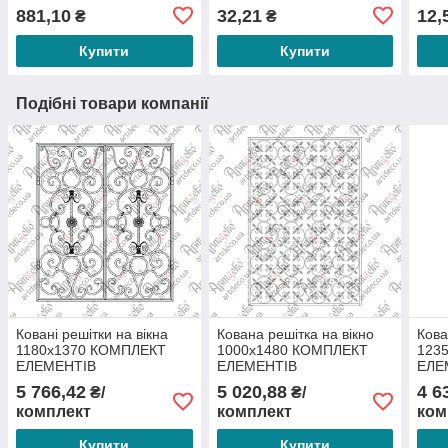
881,10
32,21
12,
₴
₴
Купити
Купити
Подібні товари компанії
Ковані решітки на вікна
Кована решітка на вікно
Кова
1180х1370 КОМПЛЕКТ
1000х1480 КОМПЛЕКТ
123
ЕЛЕМЕНТІВ
ЕЛЕМЕНТІВ
ЕЛЕ
5 766,42
5 020,88
4 6
₴/
₴/
комплект
комплект
ком
Купити
Купити