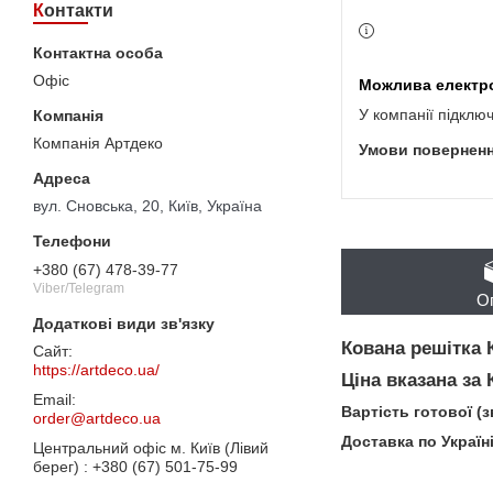
Контакти
Офіс
У компанії підклю
Компанія Артдеко
вул. Сновська, 20, Київ, Україна
+380 (67) 478-39-77
Viber/Telegram
О
Кована решітка 
https://artdeco.ua/
Ціна вказана за
Вартість готової (
order@artdeco.ua
Доставка по Україн
Центральний офіс м. Київ (Лівий
берег)
+380 (67) 501-75-99