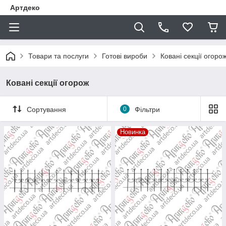
Артдеко
Товари та послуги
Готові вироби
Ковані секції огоро
Ковані секції огорож
Сортування
0
Фільтри
Новинка