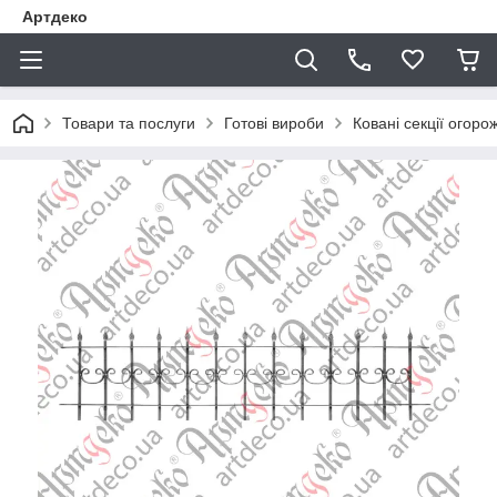
Артдеко
Товари та послуги
Готові вироби
Ковані секції огоро