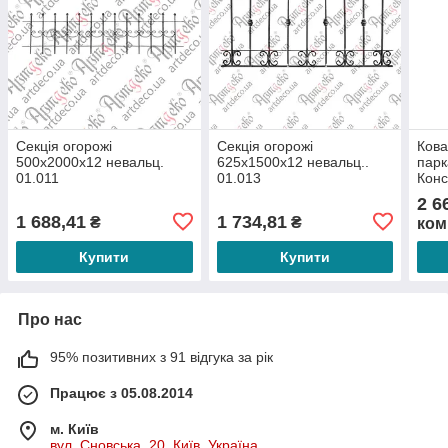
Секція огорожі
Секція огорожі
Кова
500х2000х12 невальц.
625х1500х12 невальц..
парк
01.011
01.013
Конс
(БКО
2 6
1 688,41
1 734,81
₴
₴
ком
Купити
Купити
Про нас
95% позитивних з 91 відгука за рік
Працює з 05.08.2014
м. Київ
вул. Сновська, 20, Київ, Україна