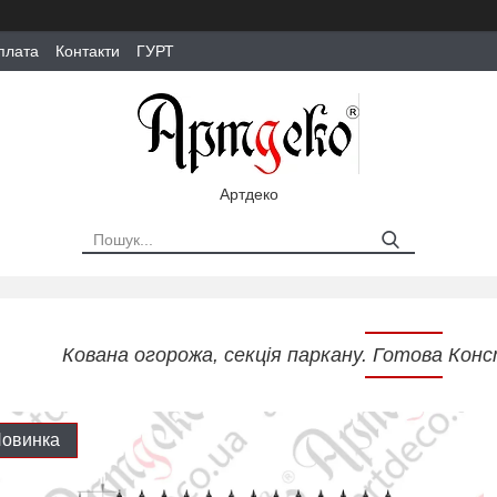
плата
Контакти
ГУРТ
Артдеко
Кована огорожа, секція паркану. Готова Кон
овинка