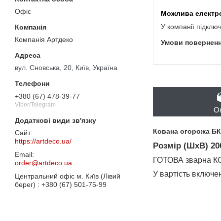
Офіс
У компанії підклю
Компанія Артдеко
вул. Сновська, 20, Київ, Україна
+380 (67) 478-39-77
Viber/Telegram
О
Кована огорожа БК
https://artdeco.ua/
Розмір (ШхВ) 20
ГОТОВА зварна 
order@artdeco.ua
У вартість включе
Центральний офіс м. Київ (Лівий
берег)
+380 (67) 501-75-99