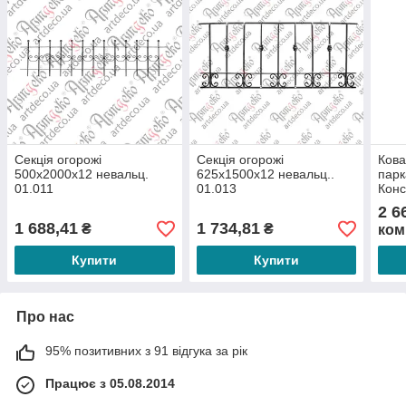
Секція огорожі
Секція огорожі
Кова
500х2000х12 невальц.
625х1500х12 невальц..
парк
01.011
01.013
Конс
(БКО
2 6
1 688,41
1 734,81
₴
₴
ком
Купити
Купити
Про нас
95% позитивних з 91 відгука за рік
Працює з 05.08.2014