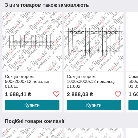
З цим товаром також замовляють
Секція огорожі
Секція огорожі
Секц
500х2000х12 невальц.
1000х2000х12 невальц.
500х
01.011
01.002
01.0
1 688,41
2 888,03
1 6
₴
₴
Купити
Купити
Подібні товари компанії