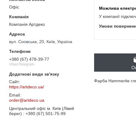
Офіс
У компанії підклю
Компанія Артдеко
вул. Сновська, 20, Київ, Україна
+380 (67) 478-39-77
Viber/Telegram
О
Фарба Hammerite гля
https://artdeco.ua/
order@artdeco.ua
Центральний офіс м. Київ (Лівий
берег)
+380 (67) 501-75-99