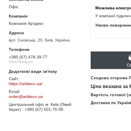
Офіс
У компанії підклю
Компанія Артдеко
вул. Сновська, 20, Київ, Україна
+380 (67) 478-39-77
Viber/Telegram
О
Сходова огорожа 
https://artdeco.ua/
Ціна вказана за
Вартість готової (
order@artdeco.ua
Доставка по Україн
Центральний офіс м. Київ (Лівий
берег)
+380 (67) 501-75-99