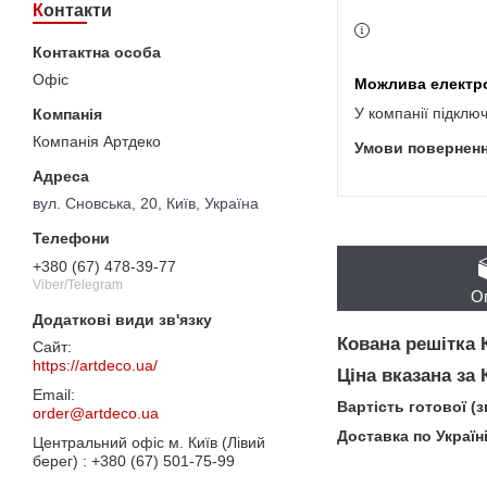
Контакти
Офіс
У компанії підклю
Компанія Артдеко
вул. Сновська, 20, Київ, Україна
+380 (67) 478-39-77
Viber/Telegram
О
Кована решітка 
https://artdeco.ua/
Ціна вказана за
Вартість готової (
order@artdeco.ua
Доставка по Україн
Центральний офіс м. Київ (Лівий
берег)
+380 (67) 501-75-99