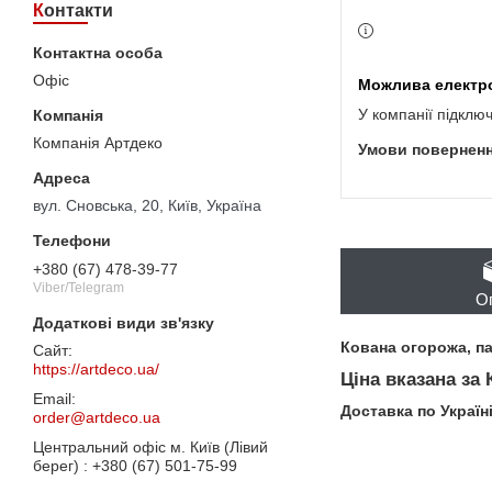
Контакти
Офіс
У компанії підклю
Компанія Артдеко
вул. Сновська, 20, Київ, Україна
+380 (67) 478-39-77
Viber/Telegram
О
Кована огорожа, п
https://artdeco.ua/
Ціна вказана за
Доставка по Україн
order@artdeco.ua
Центральний офіс м. Київ (Лівий
берег)
+380 (67) 501-75-99