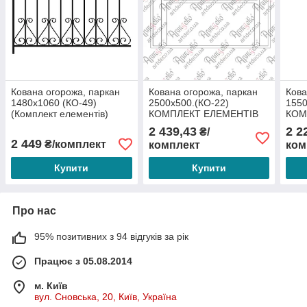
Кована огорожа, паркан
Кована огорожа, паркан
Кова
1480х1060 (КО-49)
2500х500.(КО-22)
1550
(Комплект елементів)
КОМПЛЕКТ ЕЛЕМЕНТІВ
КОМ
2 439,43
2 2
₴/
2 449
₴/комплект
комплект
ком
Купити
Купити
Про нас
95% позитивних з 94 відгуків за рік
Працює з 05.08.2014
м. Київ
вул. Сновська, 20, Київ, Україна