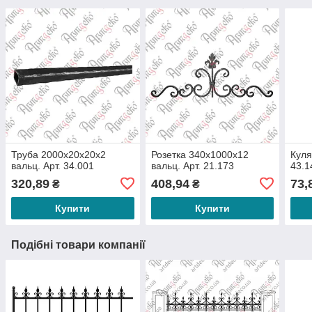
Труба 2000х20х20х2
Розетка 340х1000х12
Куля
вальц. Арт. 34.001
вальц. Арт. 21.173
43.1
320,89
408,94
73,
₴
₴
Купити
Купити
Подібні товари компанії