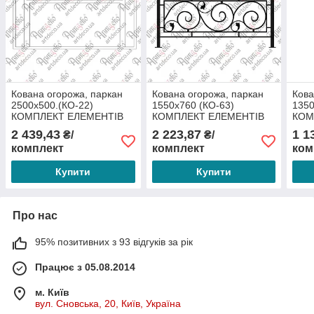
Кована огорожа, паркан
Кована огорожа, паркан
Кова
2500х500.(КО-22)
1550х760 (КО-63)
1350
КОМПЛЕКТ ЕЛЕМЕНТІВ
КОМПЛЕКТ ЕЛЕМЕНТІВ
КОМ
2 439,43
2 223,87
1 1
₴/
₴/
комплект
комплект
ком
Купити
Купити
Про нас
95% позитивних з 93 відгуків за рік
Працює з 05.08.2014
м. Київ
вул. Сновська, 20, Київ, Україна