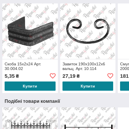
Скоба 15х2х24 Арт.
Завиток 190х100х12х6
Смуг
30.004.02
вальц. Арт. 10.114
2000
5,35
27,19
181
₴
₴
Купити
Купити
Подібні товари компанії