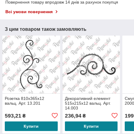
Повернення товару впродовж 14 днів за рахунок покупця
Всі умови повернення
З цим товаром також замовляють
Розетка 810х365х12
Декоративний елемент
Смуг
вальц. Арт. 13.201
515х215х12 вальц. Арт.
2000
14.003
593,21
236,94
199
₴
₴
Купити
Купити