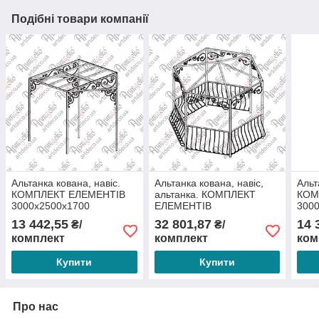
Подібні товари компанії
Альтанка кована, навіс.
Альтанка кована, навіс,
Альт
КОМПЛЕКТ ЕЛЕМЕНТІВ
альтанка. КОМПЛЕКТ
КОМ
3000х2500х1700
ЕЛЕМЕНТІВ
300
3000х2800х1500
13 442,55
32 801,87
14 
₴/
₴/
комплект
комплект
ком
Купити
Купити
Про нас