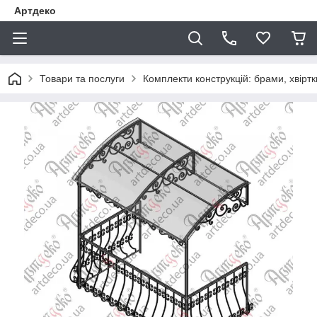
Артдеко
Товари та послуги
Комплекти конструкцій: брами, хвіртки