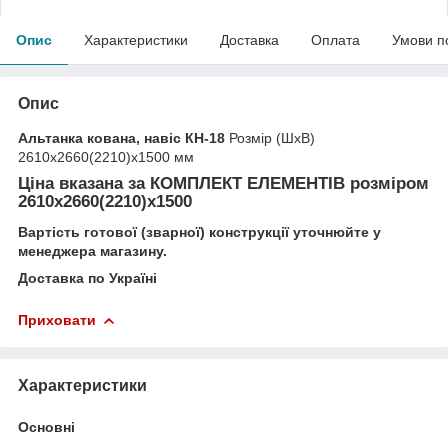
Опис
Характеристики
Доставка
Оплата
Умови п
Опис
Альтанка кована, навіс КН-18
Розмір (ШхВ)
2610х2660(2210)х1500 мм
Ціна вказана за
КОМПЛЕКТ ЕЛЕМЕНТІВ
розміром
2610х2660(2210)х1500
Вартість готової (зварної) конструкції уточнюйте у
менеджера магазину.
Доставка по Україні
Приховати
Характеристики
Основні