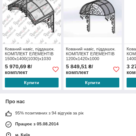
Кований навіс, піддашок.
Кований навіс, піддашок.
Кова
КОМПЛЕКТ ЕЛЕМЕНТІВ
КОМПЛЕКТ ЕЛЕМЕНТІВ
КОМ
1500х1400(1030)х1030
1200х1420х1000
140
5 970,69
5 849,51
3 2
₴/
₴/
комплект
комплект
ком
Купити
Купити
Про нас
95% позитивних з 94 відгуків за рік
Працює з 05.08.2014
м. Київ