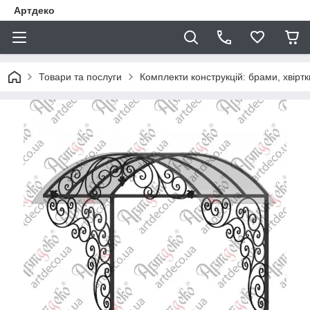
Артдеко
Товари та послуги
Комплекти конструкцій: брами, хвіртки