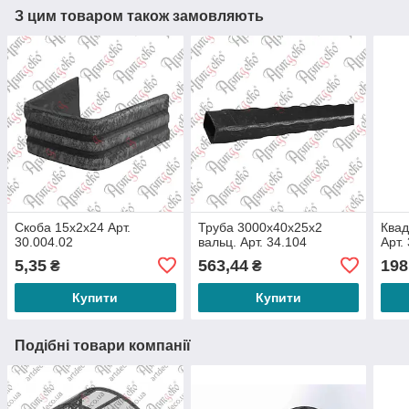
З цим товаром також замовляють
Скоба 15х2х24 Арт.
Труба 3000х40х25х2
Квад
30.004.02
вальц. Арт. 34.104
Арт.
5,35
563,44
198
₴
₴
Купити
Купити
Подібні товари компанії