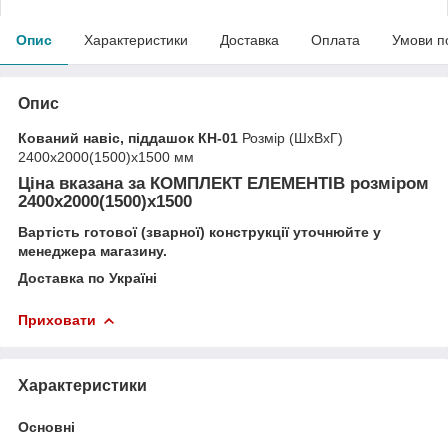
Опис
Характеристики
Доставка
Оплата
Умови п
Опис
Кований навіс, піддашок КН-01
Розмір (ШхВхГ)
2400х2000(1500)х1500 мм
Ціна вказана за
КОМПЛЕКТ ЕЛЕМЕНТІВ
розміром
2400х2000(1500)х1500
Вартість готової (зварної) конструкції уточнюйте у
менеджера магазину.
Доставка по Україні
Приховати
Характеристики
Основні