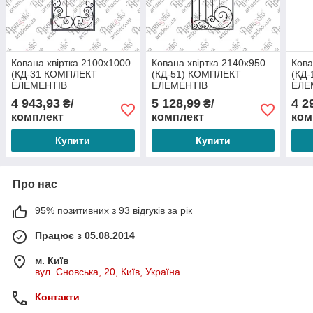
Кована хвіртка 2100х1000.
Кована хвіртка 2140х950.
Кова
(КД-31 КОМПЛЕКТ
(КД-51) КОМПЛЕКТ
(КД
ЕЛЕМЕНТІВ
ЕЛЕМЕНТІВ
ЕЛЕ
4 943,93
5 128,99
4 2
₴/
₴/
комплект
комплект
ком
Купити
Купити
Про нас
95% позитивних з 93 відгуків за рік
Працює з 05.08.2014
м. Київ
вул. Сновська, 20, Київ, Україна
Контакти