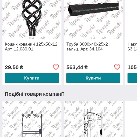
Кошик кований 125х50х12
Труба 3000х40х25х2
Накл
Арт. 12.080.01
вальц. Арт. 34.104
63.1
29,50
563,44
105
₴
₴
Купити
Купити
Подібні товари компанії