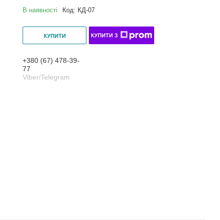
В наявності
Код:
КД-07
КУПИТИ З
КУПИТИ
+380 (67) 478-39-
77
Viber/Telegram