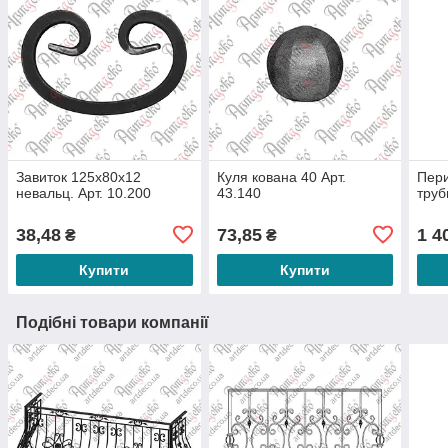
Завиток 125х80х12
Куля кована 40 Арт.
Пери
невальц. Арт. 10.200
43.140
труб
38,48
73,85
1 4
₴
₴
Купити
Купити
Подібні товари компанії