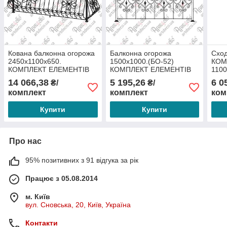
Кована балконна огорожа
Балконна огорожа
Сход
2450х1100х650.
1500х1000.(БО-52)
КОМ
КОМПЛЕКТ ЕЛЕМЕНТІВ
КОМПЛЕКТ ЕЛЕМЕНТІВ
110
14 066,38
5 195,26
6 0
₴/
₴/
комплект
комплект
ком
Купити
Купити
Про нас
95% позитивних з 91 відгука за рік
Працює з 05.08.2014
м. Київ
вул. Сновська, 20, Київ, Україна
Контакти