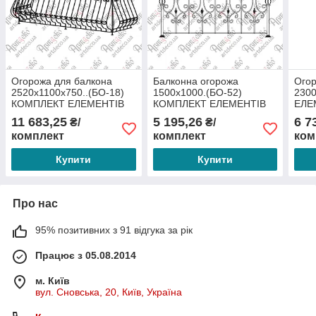
Огорожа для балкона
Балконна огорожа
Огор
2520х1100х750..(БО-18)
1500х1000.(БО-52)
230
КОМПЛЕКТ ЕЛЕМЕНТІВ
КОМПЛЕКТ ЕЛЕМЕНТІВ
ЕЛЕ
11 683,25
5 195,26
6 7
₴/
₴/
комплект
комплект
ком
Купити
Купити
Про нас
95% позитивних з 91 відгука за рік
Працює з 05.08.2014
м. Київ
вул. Сновська, 20, Київ, Україна