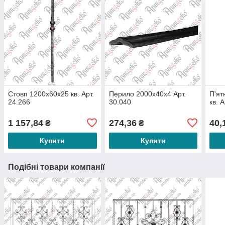
Стовп 1200х60х25 кв. Арт.
Перило 2000х40х4 Арт.
П'ят
24.266
30.040
кв. 
1 157,84
274,36
40,
₴
₴
Купити
Купити
Подібні товари компанії