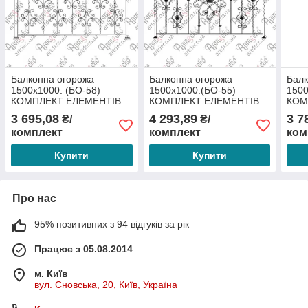
Балконна огорожа
Балконна огорожа
Балк
1500х1000. (БО-58)
1500х1000.(БО-55)
1500
КОМПЛЕКТ ЕЛЕМЕНТІВ
КОМПЛЕКТ ЕЛЕМЕНТІВ
КОМ
3 695,08
4 293,89
3 7
₴/
₴/
комплект
комплект
ком
Купити
Купити
Про нас
95% позитивних з 94 відгуків за рік
Працює з 05.08.2014
м. Київ
вул. Сновська, 20, Київ, Україна