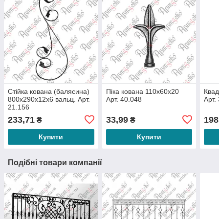
Стійка кована (балясина)
Піка кована 110х60х20
Квад
800х290х12х6 вальц. Арт.
Арт. 40.048
Арт.
21.156
233,71
33,99
198
₴
₴
Купити
Купити
Подібні товари компанії