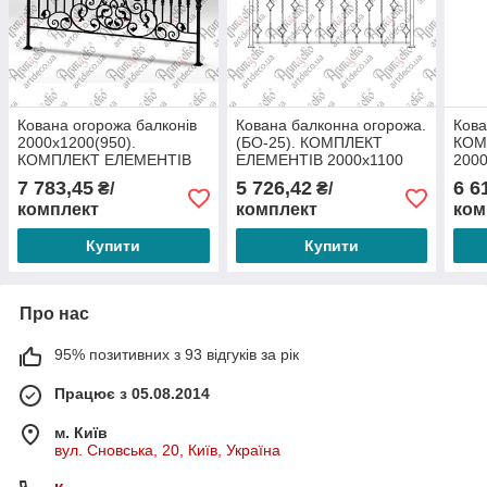
Кована огорожа балконів
Кована балконна огорожа.
Кова
2000х1200(950).
(БО-25). КОМПЛЕКТ
КОМ
КОМПЛЕКТ ЕЛЕМЕНТІВ
ЕЛЕМЕНТІВ 2000х1100
200
7 783,45
5 726,42
6 6
₴/
₴/
комплект
комплект
ком
Купити
Купити
Про нас
95% позитивних з 93 відгуків за рік
Працює з 05.08.2014
м. Київ
вул. Сновська, 20, Київ, Україна