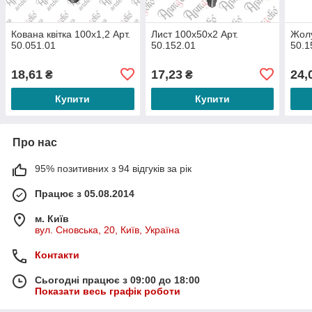
Кована квітка 100х1,2 Арт.
Лист 100х50х2 Арт.
Жолу
50.051.01
50.152.01
50.1
18,61
17,23
24,
₴
₴
Купити
Купити
Про нас
95% позитивних з 94 відгуків за рік
Працює з 05.08.2014
м. Київ
вул. Сновська, 20, Київ, Україна
Контакти
Сьогодні працює з 09:00 до 18:00
Показати весь графік роботи