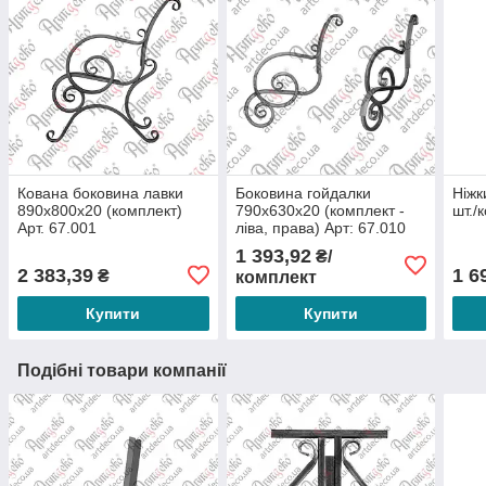
Кована боковина лавки
Боковина гойдалки
Ніжк
890х800х20 (комплект)
790х630х20 (комплект -
шт./
Арт. 67.001
ліва, права) Арт: 67.010
1 393,92
₴/
2 383,39
1 6
₴
комплект
Купити
Купити
Подібні товари компанії