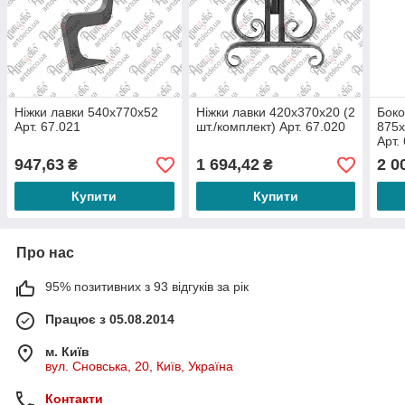
Ніжки лавки 540х770х52
Ніжки лавки 420х370х20 (2
Боко
Арт. 67.021
шт./комплект) Арт. 67.020
875х
Арт.
947,63
1 694,42
2 0
₴
₴
Купити
Купити
Про нас
95% позитивних з 93 відгуків за рік
Працює з 05.08.2014
м. Київ
вул. Сновська, 20, Київ, Україна
Контакти