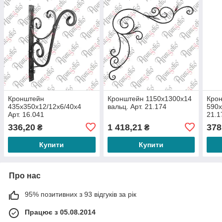
Кронштейн
Кронштейн 1150х1300х14
Кро
435х350х12/12х6/40х4
вальц. Арт. 21.174
590х
Арт. 16.041
21.1
336,20
1 418,21
378
₴
₴
Купити
Купити
Про нас
95% позитивних з 93 відгуків за рік
Працює з 05.08.2014