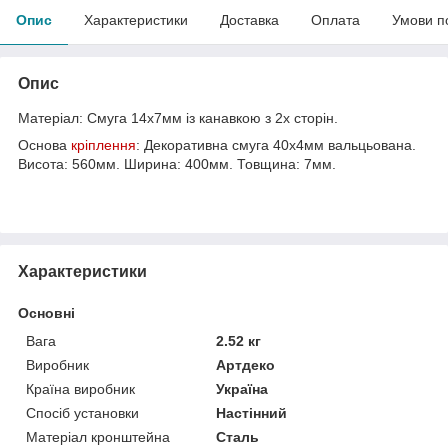
Опис
Характеристики
Доставка
Оплата
Умови п
Опис
Матеріал: Смуга 14х7мм із канавкою з 2х сторін.
Основа
кріплення
: Декоративна смуга 40х4мм вальцьована.
Висота: 560мм. Ширина: 400мм. Товщина: 7мм.
Характеристики
Основні
Вага
2.52 кг
Виробник
Артдеко
Країна виробник
Україна
Спосіб установки
Настінний
Матеріал кронштейна
Сталь