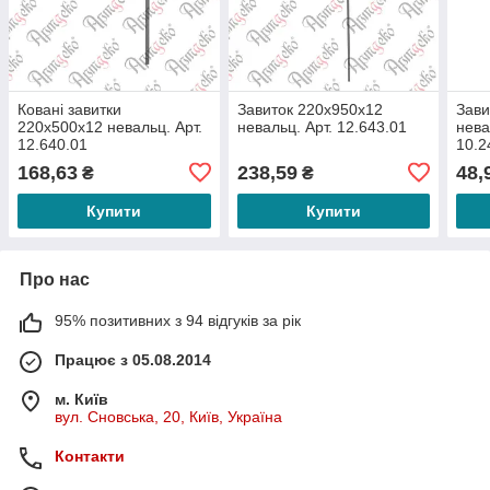
Ковані завитки
Завиток 220х950х12
Зави
220х500х12 невальц. Арт.
невальц. Арт. 12.643.01
нева
12.640.01
10.2
168,63
238,59
48,
₴
₴
Купити
Купити
Про нас
95% позитивних з 94 відгуків за рік
Працює з 05.08.2014
м. Київ
вул. Сновська, 20, Київ, Україна
Контакти