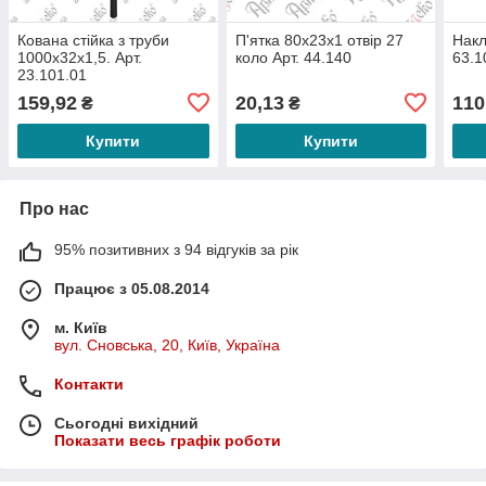
Кована стійка з труби
П'ятка 80х23х1 отвір 27
Накл
1000х32х1,5. Арт.
коло Арт. 44.140
63.1
23.101.01
159,92
20,13
110
₴
₴
Купити
Купити
Про нас
95% позитивних з 94 відгуків за рік
Працює з 05.08.2014
м. Київ
вул. Сновська, 20, Київ, Україна
Контакти
Сьогодні вихідний
Показати весь графік роботи