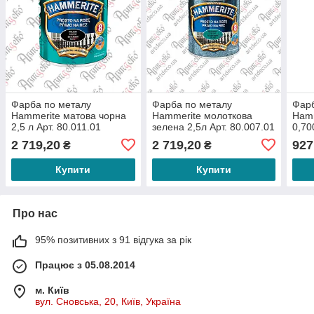
Фарба по металу
Фарба по металу
Фарб
Hammerite матова чорна
Hammerite молоткова
Hamm
2,5 л Арт. 80.011.01
зелена 2,5л Арт. 80.007.01
0,70
2 719,20
2 719,20
927
₴
₴
Купити
Купити
Про нас
95% позитивних з 91 відгука за рік
Працює з 05.08.2014
м. Київ
вул. Сновська, 20, Київ, Україна