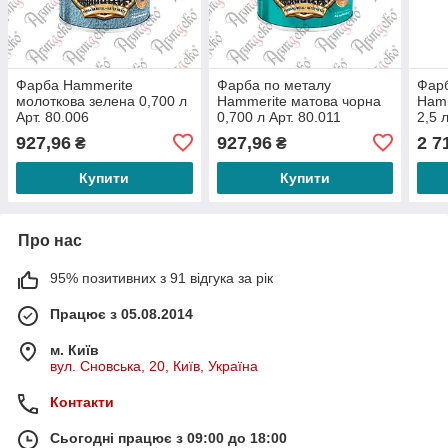
Фарба Hammerite
Фарба по металу
Фарб
молоткова зелена 0,700 л
Hammerite матова чорна
Hamm
Арт. 80.006
0,700 л Арт. 80.011
2,5 
927,96
927,96
2 7
₴
₴
Купити
Купити
Про нас
95% позитивних з 91 відгука за рік
Працює з 05.08.2014
м. Київ
вул. Сновська, 20, Київ, Україна
Контакти
Сьогодні працює з 09:00 до 18:00