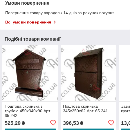
Умови повернення
Повернення товару впродовж 14 днів за рахунок покупця
Всі умови повернення
Подібні товари компанії
Поштова скринька з
Поштова скринька
Зави
трубою 450х340х90 Арт
345х250х62 Арт. 65.241
круг
65.242
525,29
396,53
13,
₴
₴