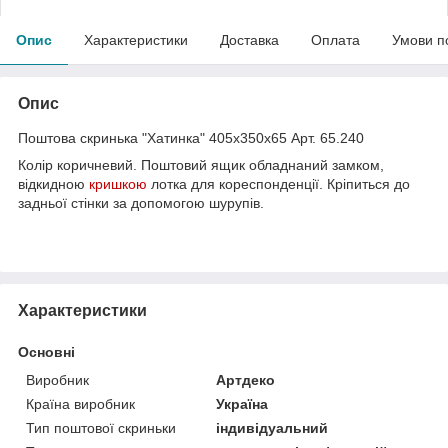
Опис
Характеристики
Доставка
Оплата
Умови п
Опис
Поштова скринька "Хатинка" 405х350х65 Арт. 65.240
Колір коричневий. Поштовий ящик обладнаний замком,
відкидною
кришкою
лотка для кореспонденції. Кріпиться до
задньої стінки за допомогою шурупів.
Характеристики
Основні
Виробник
Артдеко
Країна виробник
Україна
Тип поштової скриньки
індивідуальний