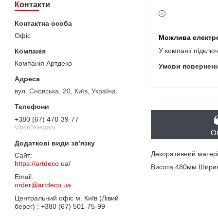
Контакти
Офіс
У компанії підклю
Компанія Артдеко
вул. Сновська, 20, Київ, Україна
+380 (67) 478-39-77
Viber/Telegram
О
Декоративний матеріа
https://artdeco.ua/
Висота:480мм Шири
order@artdeco.ua
Центральний офіс м. Київ (Лівий
берег)
+380 (67) 501-75-99