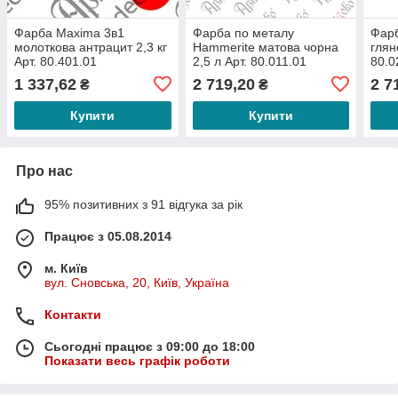
Фарба Maxima 3в1
Фарба по металу
Фар
молоткова антрацит 2,3 кг
Hammerite матова чорна
глян
Арт. 80.401.01
2,5 л Арт. 80.011.01
80.0
1 337,62
2 719,20
2 7
₴
₴
Купити
Купити
Про нас
95% позитивних з 91 відгука за рік
Працює з 05.08.2014
м. Київ
вул. Сновська, 20, Київ, Україна
Контакти
Сьогодні працює з 09:00 до 18:00
Показати весь графік роботи