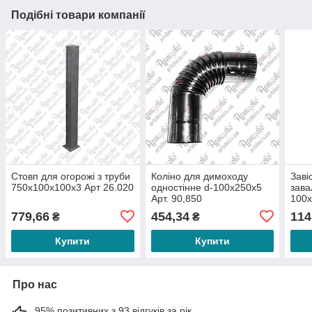
Подібні товари компанії
Стовп для огорожі з труби
Коліно для димоходу
Заві
750х100х100х3 Арт 26.020
одностінне d-100х250х5
зава
Арт. 90,850
100х
779,66
454,34
114
₴
₴
Купити
Купити
Про нас
95% позитивних з 93 відгуків за рік