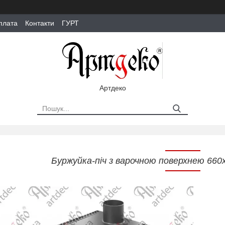
плата
Контакти
ГУРТ
Артдеко
Буржуйка-піч з варочною поверхнею 660