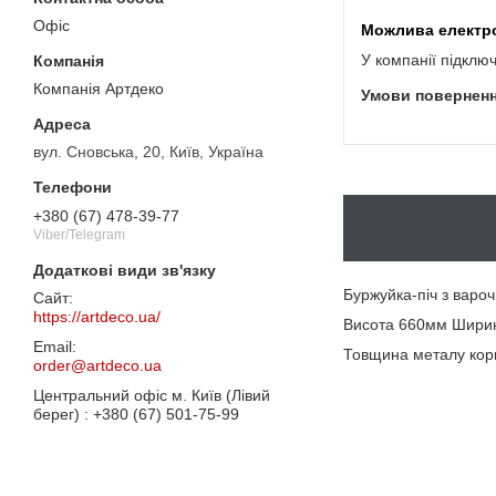
Офіс
У компанії підклю
Компанія Артдеко
вул. Сновська, 20, Київ, Україна
+380 (67) 478-39-77
Viber/Telegram
Буржуйка-піч з варо
https://artdeco.ua/
Висота 660мм Шири
Товщина металу кор
order@artdeco.ua
Центральний офіс м. Київ (Лівий
берег)
+380 (67) 501-75-99