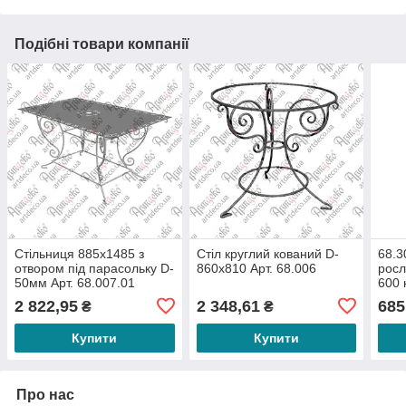
Подібні товари компанії
Стільниця 885х1485 з
Стіл круглий кований D-
68.3
отвором під парасольку D-
860х810 Арт. 68.006
росл
50мм Арт. 68.007.01
600 
2 822,95
2 348,61
685
₴
₴
Купити
Купити
Про нас