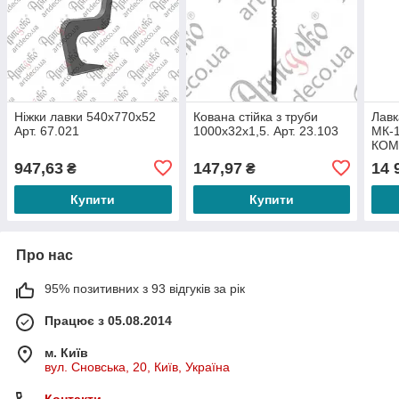
Ніжки лавки 540х770х52
Кована стійка з труби
Лавк
Арт. 67.021
1000х32х1,5. Арт. 23.103
МК-
КОМ
947,63
147,97
14 
₴
₴
Купити
Купити
Про нас
95% позитивних з 93 відгуків за рік
Працює з 05.08.2014
м. Київ
вул. Сновська, 20, Київ, Україна
Контакти