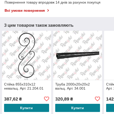
Повернення товару впродовж 14 днів за рахунок покупця
Всі умови повернення
З цим товаром також замовляють
Стійка 855х310х12
Труба 2000х20х20х2
Стій
невальц. Арт. 21.204.01
вальц. Арт. 34.001
Арт.
387,62
320,89
142
₴
₴
Купити
Купити