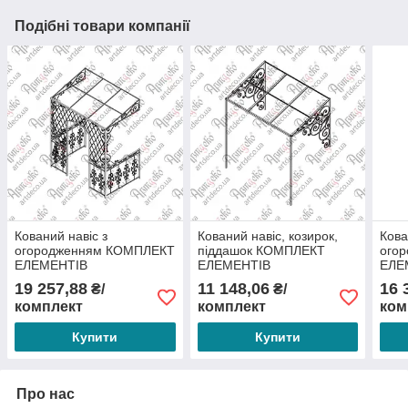
Подібні товари компанії
Кований навіс з
Кований навіс, козирок,
Кова
огородженням КОМПЛЕКТ
піддашок КОМПЛЕКТ
ого
ЕЛЕМЕНТІВ
ЕЛЕМЕНТІВ
ЕЛЕ
2400х2600х1500
2500х2300х1400
180
19 257,88
11 148,06
16 
₴/
₴/
комплект
комплект
ком
Купити
Купити
Про нас