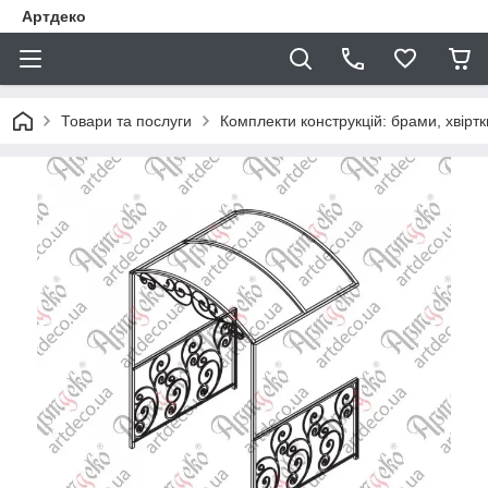
Артдеко
Товари та послуги
Комплекти конструкцій: брами, хвіртки