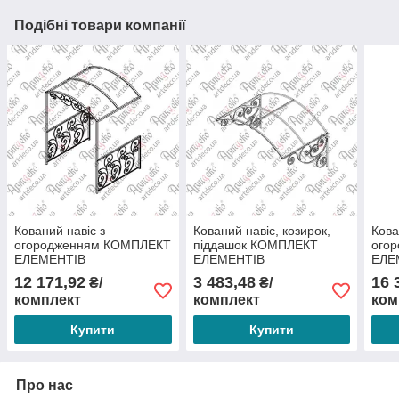
Подібні товари компанії
Кований навіс з
Кований навіс, козирок,
Кова
огородженням КОМПЛЕКТ
піддашок КОМПЛЕКТ
ого
ЕЛЕМЕНТІВ
ЕЛЕМЕНТІВ
ЕЛЕ
1900х2300х1590
1500х650х1000
180
12 171,92
3 483,48
16 
₴/
₴/
комплект
комплект
ком
Купити
Купити
Про нас