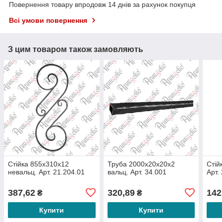
Повернення товару впродовж 14 днів за рахунок покупця
Всі умови повернення
З цим товаром також замовляють
Стійка 855х310х12
Труба 2000х20х20х2
Стій
невальц. Арт. 21.204.01
вальц. Арт. 34.001
Арт.
387,62
320,89
142
₴
₴
Купити
Купити