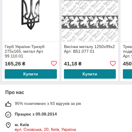
Герб України-Тризуб
Висічка металу 1250х99х2
Трим
275x165, метал Арт.
Арт: В51.077.01
подв
99.110.01
Арт.
165,26
41,18
450
₴
₴
Купити
Купити
Про нас
95% позитивних з 93 відгуків за рік
Працює з 05.08.2014
м. Київ
вул. Сновська, 20, Київ, Україна