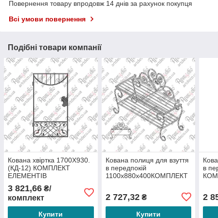
Повернення товару впродовж 14 днів за рахунок покупця
Всі умови повернення
Подібні товари компанії
Кована хвіртка 1700Х930.
Кована полиця для взуття
Кова
(КД-12) КОМПЛЕКТ
в передпокій
в пе
ЕЛЕМЕНТІВ
1100х880х400КОМПЛЕКТ
КОМ
ЕЛЕМЕНТІВ
3 821,66
₴/
2 727,32
2 8
₴
комплект
Купити
Купити