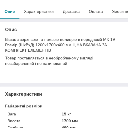
Опис
Характеристики
Доставка
Оплата
Умови п
Опис
Вішак з верхньою та нижьою полицею в передпокій МК-19
Розмір (ШхВхД) 1200х1700х400 мм ЦІНА ВКАЗАНА ЗА
КОМПЛЕКТ ЕЛЕМЕНТІВ
Товар поставляється в необробленому вигляді
незабарвлений і не патинований
Характеристики
Габаритні розміри
Вага
15 кг
Висота
1700 мм
Глибина
400 мм