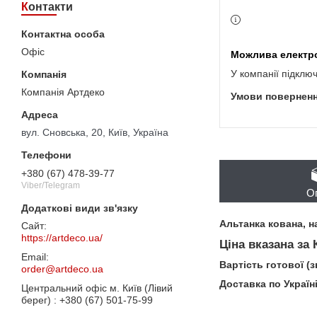
Контакти
Офіс
У компанії підклю
Компанія Артдеко
вул. Сновська, 20, Київ, Україна
+380 (67) 478-39-77
Viber/Telegram
О
Альтанка кована, н
https://artdeco.ua/
Ціна вказана за
Вартість готової (
order@artdeco.ua
Доставка по Україн
Центральний офіс м. Київ (Лівий
берег)
+380 (67) 501-75-99