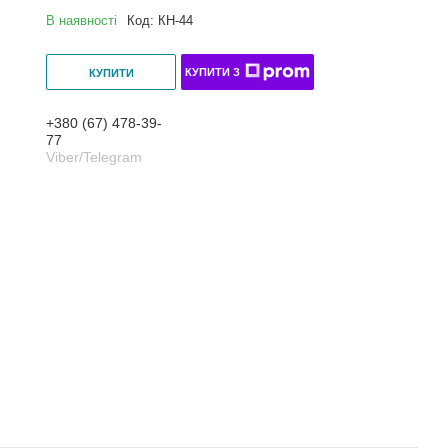
В наявності
Код:
КН-44
КУПИТИ З
КУПИТИ
+380 (67) 478-39-
77
Viber/Telegram