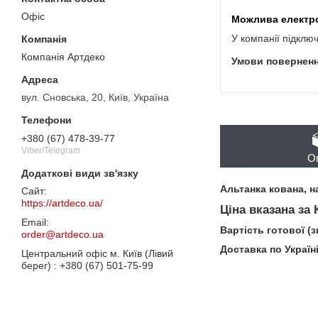
Офіс
У компанії підклю
Компанія Артдеко
вул. Сновська, 20, Київ, Україна
+380 (67) 478-39-77
Viber/Telegram
О
Альтанка кована, н
https://artdeco.ua/
Ціна вказана за
Вартість готової (
order@artdeco.ua
Доставка по Україн
Центральний офіс м. Київ (Лівий
берег)
+380 (67) 501-75-99