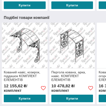
Купити
Купити
Подібні товари компанії
Кований навіс, козирок,
Пергола кована, арка,
Кова
піддашок КОМПЛЕКТ
навіс. КОМПЛЕКТ
ого
ЕЛЕМЕНТІВ
ЕЛЕМЕНТІВ
ЕЛЕ
2000х2080х1300
1900х2000х1000
180
12 155,62
10 478,82
16 
₴/
₴/
комплект
комплект
ком
Купити
Купити