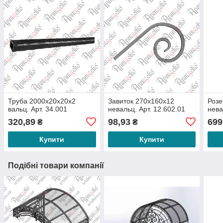
Труба 2000х20х20х2
Завиток 270х160х12
Розе
вальц. Арт. 34.001
невальц. Арт. 12.602.01
нева
320,89
98,93
699
₴
₴
Купити
Купити
Подібні товари компанії