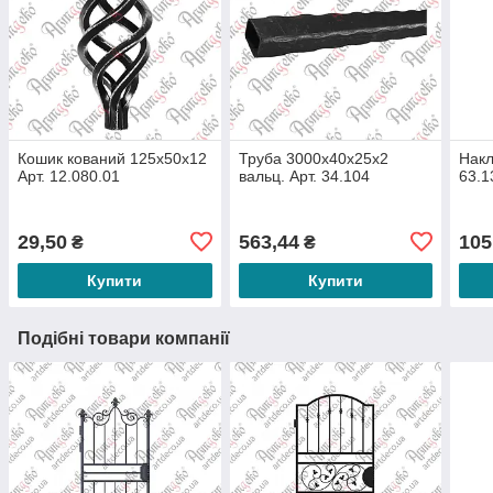
Кошик кований 125х50х12
Труба 3000х40х25х2
Накл
Арт. 12.080.01
вальц. Арт. 34.104
63.1
29,50
563,44
105
₴
₴
Купити
Купити
Подібні товари компанії