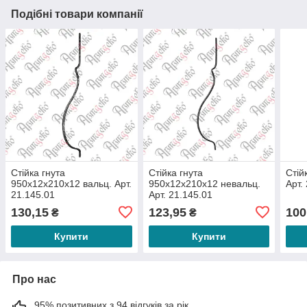
Подібні товари компанії
Стійка гнута
Стійка гнута
Стій
950х12х210х12 вальц. Арт.
950х12х210х12 невальц.
Арт.
21.145.01
Арт. 21.145.01
130,15
123,95
100
₴
₴
Купити
Купити
Про нас
95% позитивних з 94 відгуків за рік