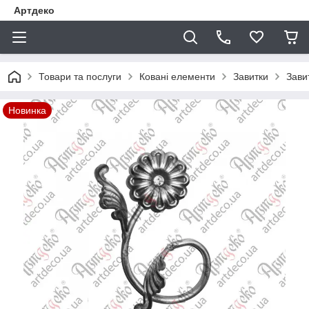
Артдеко
Товари та послуги
Ковані елементи
Завитки
Зави
Новинка