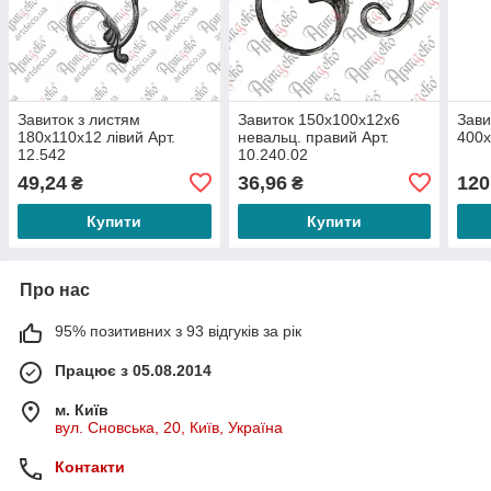
Завиток з листям
Завиток 150х100х12х6
Зави
180х110х12 лівий Арт.
невальц. правий Арт.
400х
12.542
10.240.02
49,24
36,96
120
₴
₴
Купити
Купити
Про нас
95% позитивних з 93 відгуків за рік
Працює з 05.08.2014
м. Київ
вул. Сновська, 20, Київ, Україна
Контакти