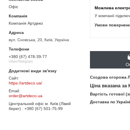
Офіс
У компанії підклю
Компанія Артдеко
вул. Сновська, 20, Київ, Україна
+380 (67) 478-39-77
Viber/Telegram
О
Сходова огорожа 
https://artdeco.ua/
Ціна вказана за
Вартість готової (
order@artdeco.ua
Доставка по Україн
Центральний офіс м. Київ (Лівий
берег)
+380 (67) 501-75-99