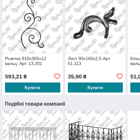
Розетка 810х365х12
Лист 90х160х2,5 Арт.
Кіль
вальц. Арт. 13.201
51.113
валь
593,21
35,90
51,
₴
₴
Купити
Купити
Подібні товари компанії