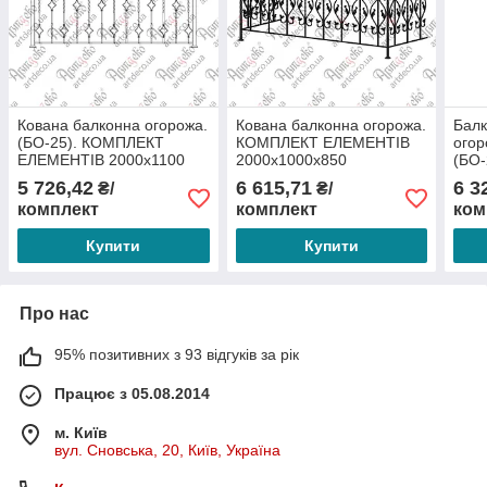
Кована балконна огорожа.
Кована балконна огорожа.
Бал
(БО-25). КОМПЛЕКТ
КОМПЛЕКТ ЕЛЕМЕНТІВ
огор
ЕЛЕМЕНТІВ 2000х1100
2000х1000х850
(БО
ЕЛЕ
5 726,42
6 615,71
6 3
₴/
₴/
комплект
комплект
ком
Купити
Купити
Про нас
95% позитивних з 93 відгуків за рік
Працює з 05.08.2014
м. Київ
вул. Сновська, 20, Київ, Україна