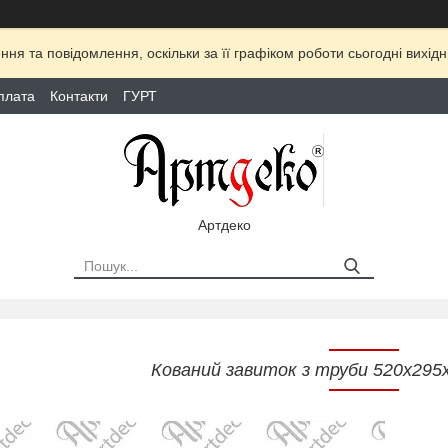
ня та повідомлення, оскільки за її графіком роботи сьогодні вихі
плата
Контакти
ГУРТ
Артдеко
Кований завиток з труби 520х295х