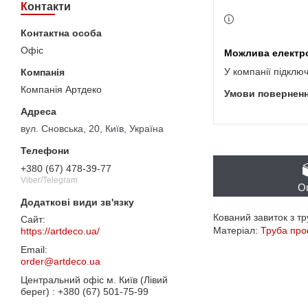
Контакти
Офіс
У компанії підклю
Компанія Артдеко
вул. Сновська, 20, Київ, Україна
+380 (67) 478-39-77
Viber/Telegram
О
Кований завиток з т
Матеріал:
Труба про
https://artdeco.ua/
order@artdeco.ua
Центральний офіс м. Київ (Лівий
берег)
+380 (67) 501-75-99