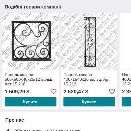
Подібні товари компанії
Панель кована
Панель кована
Пане
600х600х40х25/12 вальц.
400х1640х20 вальц. Арт
400х
Арт 15.218
15.213
15.2
1 509,29
2 520,47
2 3
₴
₴
Купити
Купити
Про нас
95% позитивних з 91 відгука за рік