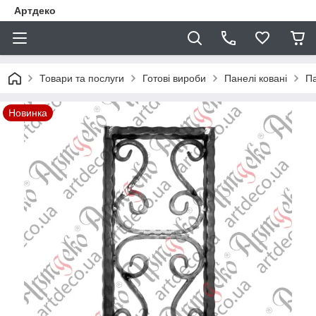
Артдеко
Товари та послуги
Готові вироби
Панелі ковані
Па
Новинка