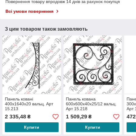
Повернення товару впродовж 14 днів за рахунок покупця
Всі умови повернення
З цим товаром також замовляють
Панель ковані
Панель кована
Пане
400х1640х20 вальц. Арт
600х600х40х25/12 вальц.
300х
15.213
Арт 15.218
Арт 
2 335,48
1 509,29
472
₴
₴
Купити
Купити